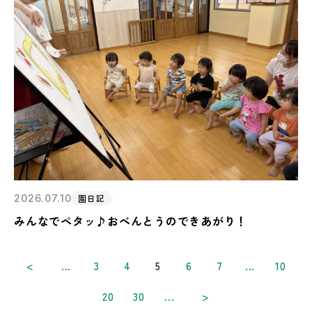
2026.07.10
園日記
みんなでペタッ♪おべんとうのできあがり！
<
...
3
4
5
6
7
...
10
20
30
...
>