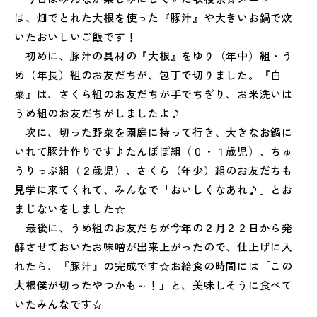
は、畑でとれた大根を使った『豚汁』や大きいお鍋で炊
いたおいしいご飯です！
初めに、豚汁の具材の『大根』をゆり（年中）組・う
め（年長）組のお友だちが、包丁で切りました。『白
菜』は、さくら組のお友だちが手でちぎり、お米洗いは
うめ組のお友だちがしましたよ♪
次に、切った野菜を園庭に持って行き、大きなお鍋に
いれて豚汁作りです♪たんぽぽ組（０・１歳児）、ちゅ
うりっぷ組（２歳児）、さくら（年少）組のお友だちも
見学に来てくれて、みんなで「おいしくなあれ♪」とお
まじないをしました☆
最後に、うめ組のお友だちが今年の２月２２日から発
酵させておいたお味噌が出来上がったので、仕上げに入
れたら、『豚汁』の完成です☆お給食の時間には「この
大根僕が切ったやつかも～！」と、美味しそうに食べて
いたみんなです☆