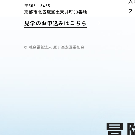
入
〒603－8465
フ
京都市北区鷹峯土天井町53番地
見学のお申込みはこちら
© 社会福祉法人 鷹ヶ峯友遊福祉会