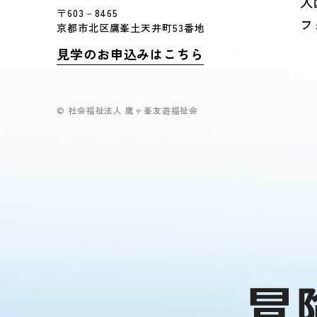
入
〒603－8465
フ
京都市北区鷹峯土天井町53番地
見学のお申込みはこちら
© 社会福祉法人 鷹ヶ峯友遊福祉会