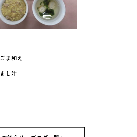
ごま和え
まし汁