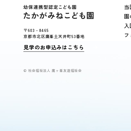
当
園
入
〒603－8465
フ
京都市北区鷹峯土天井町53番地
見学のお申込みはこちら
© 社会福祉法人 鷹ヶ峯友遊福祉会