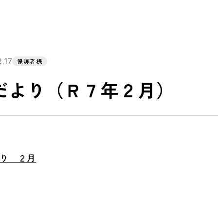
2.17
保護者様
だより（Ｒ７年２月）
り ２月