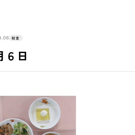
3.06
給食
月６日