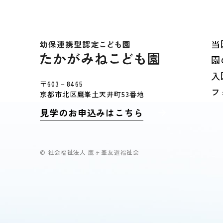
当
園
入
〒603－8465
フ
京都市北区鷹峯土天井町53番地
見学のお申込みはこちら
© 社会福祉法人 鷹ヶ峯友遊福祉会