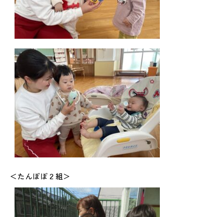
＜たんぽぽ２組＞