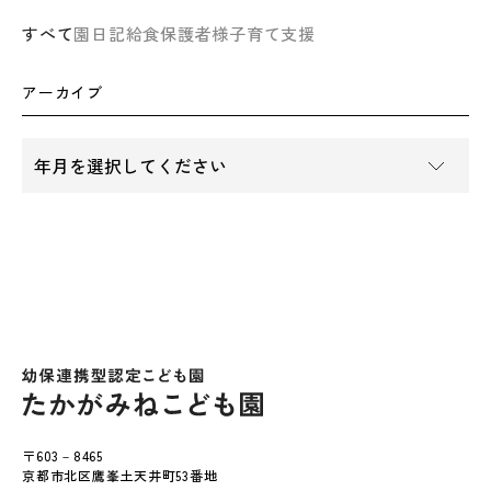
すべて
園日記
給食
保護者様
子育て支援
アーカイブ
〒603－8465
京都市北区鷹峯土天井町53番地