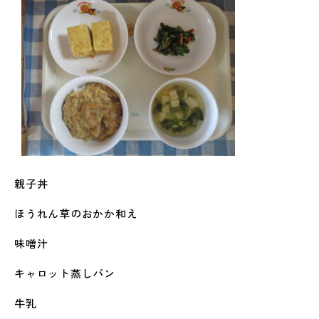
親子丼
ほうれん草のおかか和え
味噌汁
キャロット蒸しパン
牛乳