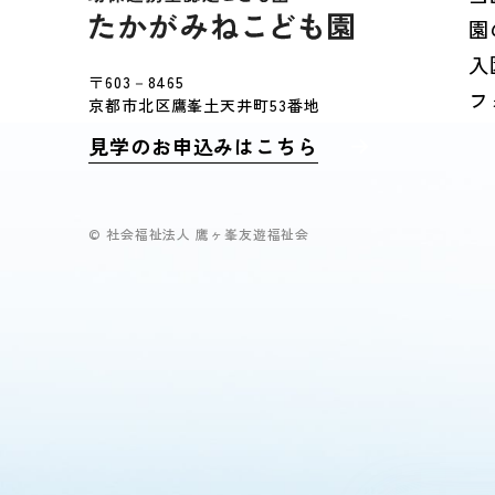
園
入
〒603－8465
フ
京都市北区鷹峯土天井町53番地
見学のお申込みはこちら
© 社会福祉法人 鷹ヶ峯友遊福祉会