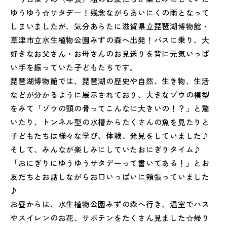
ゆうゆう☆サタデー！残念ながらあいにくの雨となって
しまいましたが、気分あらたに滋賀県立琵琶湖博物館・
草津市立水生植物公園みずの森へ出発！バスに乗り、大
好きなお父さん・お母さんのお見送りを背に元気いっぱ
い手を振っていた子どもたちです。
琵琶湖博物館では、琵琶湖の歴史や自然、生き物、生活
などが分かるように展示されており、大きなゾウの模型
をみて「ゾウの頭の骨ってこんなに大きいの！？」と驚
いたり、トンネル型の水槽からたくさんの魚を見たりと
子どもたちは様々な学び、体験、発見をしていました♪
そして、みんなが楽しみにしていたおにぎりタイム♪
「おにぎりにゆうゆうサタデーって書いてある！」とお
友だちとお話しながらお口いっぱいに頬張っていました
♪
お昼からは、水生植物公園みずの森へ行き、温室でハス
やスイレンのお花、サボテンをたくさん見ました☆帰り