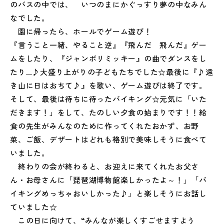
のバスの中では、 いつのまにかぐっすり夢の中なみん
なでした。
園に帰ったら、ホールでゲーム遊び！
『言うこと一緒、やること逆』『飛んだ 飛んだ』ゲー
ムをしたり、『ジャンボリミッキー』の曲でダンスをし
たり…♪大盛り上がりの子どもたちでした☆最後に『♪遠
き山に日はおちて♪』を歌い、ゲーム遊びは終了です。
そして、最後は待ちに待ったバイキング☆元気に「いた
だきます！」をして、たのしい夕食の始まりです！！給
食の先生がみんなのために作ってくれたおかず、お野
菜、ご飯、デザートはどれも格別で美味しそうに食べて
いました。
終わりの会が終わると、お迎えに来てくれたお父さ
ん・お母さんに「琵琶湖博物館楽しかったよ～！」「バ
イキングめっちゃおいしかった♪」と楽しそうにお話し
ていました☆
この日に向けて、“みんなが楽しくすごせますよう