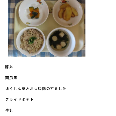
豚丼
南瓜煮
ほうれん草とおつゆ麩のすまし汁
フライドポテト
牛乳