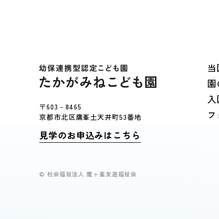
当
園
入
〒603－8465
フ
京都市北区鷹峯土天井町53番地
見学のお申込みはこちら
© 社会福祉法人 鷹ヶ峯友遊福祉会