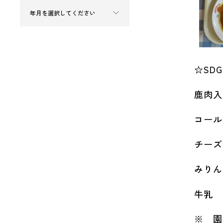
☆SD
鹿肉入
コール
チーズ
みりん
牛乳
※ 園