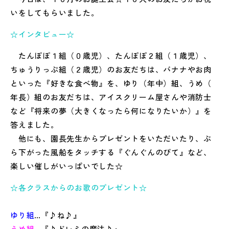
いをしてもらいました。
☆インタビュー☆
たんぽぽ１組（０歳児）、たんぽぽ２組（１歳児）、
ちゅうりっぷ組（２歳児）のお友だちは、バナナやお肉
といった『
好きな食べ物』を、ゆり（年中）組、うめ（
年長）組のお友だちは、アイスクリーム屋さんや消防士
など『将来の夢（
大きくなったら何になりたいか）』を
答えました。
他にも、園長先生からプレゼントをいただいたり、
ぶ
ら下がった風船をタッチする『ぐんぐんのびて』など、
楽しい催しがいっぱいでした☆
☆各クラスからのお歌のプレゼント☆
ゆり組
…『♪ね♪』
うめ組
…『♪ドレミの魔法♪』