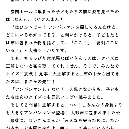
玄関ホールに集まった子どもたちの前に姿を見せたの
は…なんと、ばいきんまん！
「はひふへほ～！ アンパンマンを探してるんだけど、
どこにいるか知ってる？」と問いかけると、子どもたち
は布に包まれた物を指さして、「ここ！」「絶対ここに
いる！」と大盛り上がりです。
でも、ちょっぴり意地悪なばいきんまんは、クイズに
正解しないと布を取ってくれません。そこで、みんなで
クイズに挑戦！ 見事に大正解すると…布の中から出てき
たのは、まさかの先生！
「アンパンマンじゃない！」と驚きながらも、子ども
たちは次のクイズにも元気いっぱい挑みました。
そして２問目に正解すると、ついに…みんなの身長より
も大きなアンパンマンが登場！ 大歓声に包まれました☆
最後に、ばいきんまんが「みんなを守るために、たか
がみねこども園に来たよ。毎日ここで待っているから、