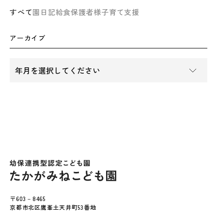
すべて
園日記
給食
保護者様
子育て支援
アーカイブ
〒603－8465
京都市北区鷹峯土天井町53番地