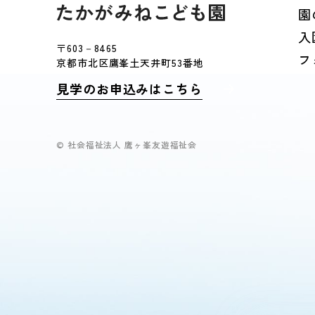
園
入
〒603－8465
フ
京都市北区鷹峯土天井町53番地
見学のお申込みはこちら
© 社会福祉法人 鷹ヶ峯友遊福祉会