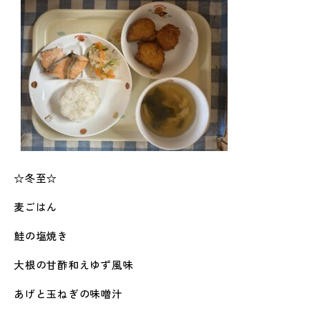
☆冬至☆
麦ごはん
鮭の塩焼き
大根の甘酢和えゆず風味
あげと玉ねぎの味噌汁