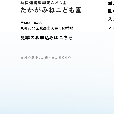
当
園
入
〒603－8465
フ
京都市北区鷹峯土天井町53番地
見学のお申込みはこちら
© 社会福祉法人 鷹ヶ峯友遊福祉会