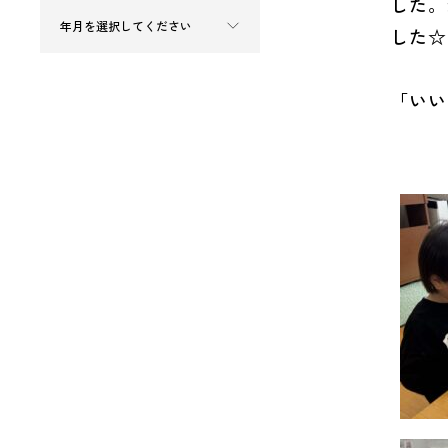
した。
した☆
「いい