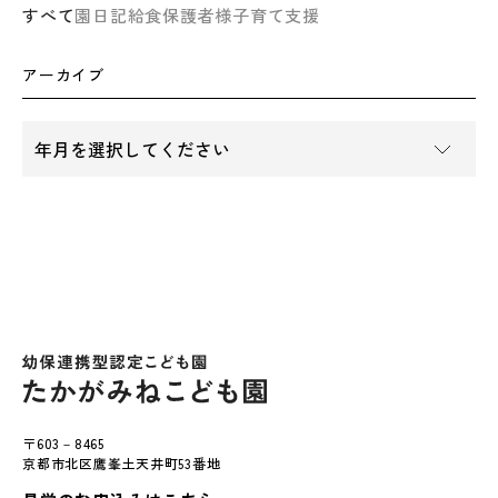
すべて
園日記
給食
保護者様
子育て支援
アーカイブ
〒603－8465
京都市北区鷹峯土天井町53番地