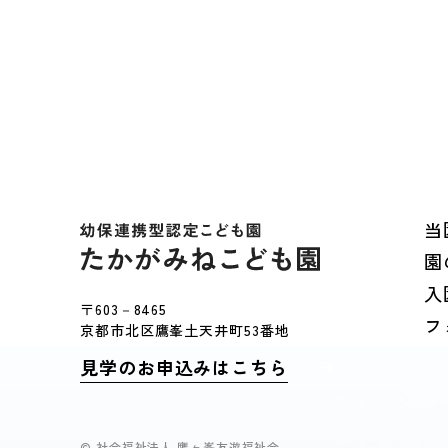
当
園
入
〒603－8465
フ
京都市北区鷹峯土天井町53番地
見学のお申込みはこちら
© 社会福祉法人 鷹ヶ峯友遊福祉会