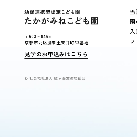
当
園
入
〒603－8465
フ
京都市北区鷹峯土天井町53番地
見学のお申込みはこちら
© 社会福祉法人 鷹ヶ峯友遊福祉会