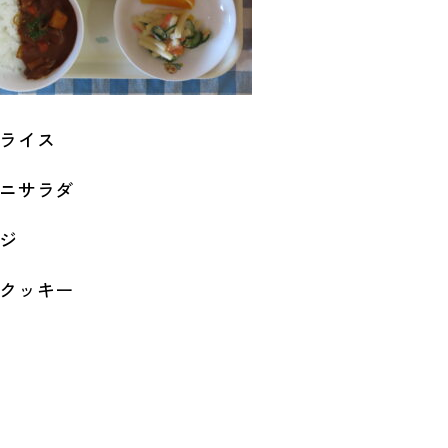
ライス
ニサラダ
ジ
クッキー