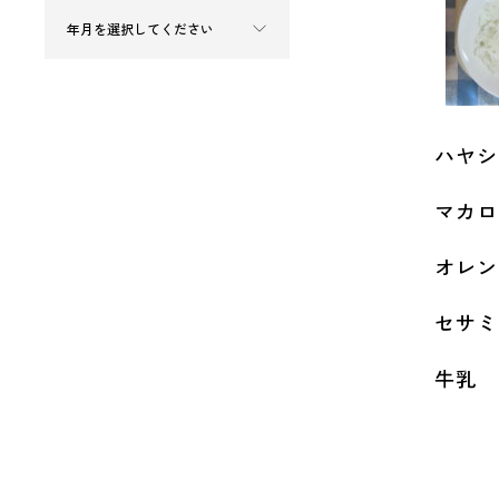
ハヤシ
マカロ
オレン
セサミ
牛乳