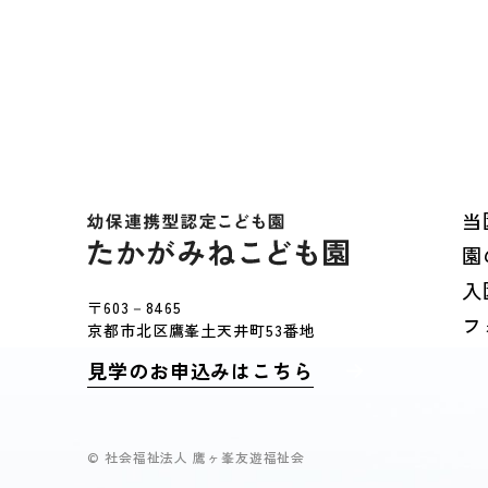
当
園
入
〒603－8465
フ
京都市北区鷹峯土天井町53番地
見学のお申込みはこちら
© 社会福祉法人 鷹ヶ峯友遊福祉会