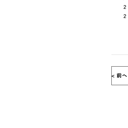
２０
２４
< 前へ