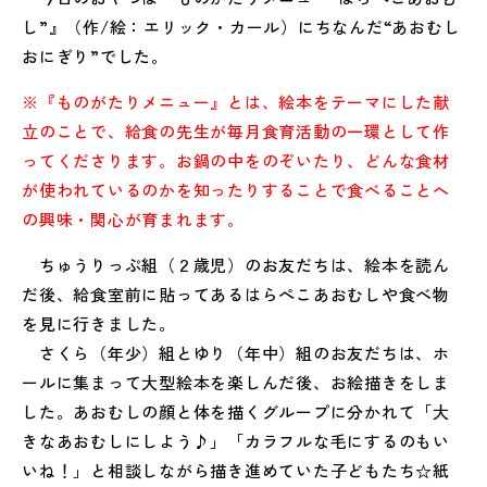
し”』（作/絵：エリック・カール）にちなんだ“あおむし
おにぎり”でした。
※『ものがたりメニュー』とは、絵本をテーマにした献
立のことで、給食の先生が毎月食育活動の一環として作
ってくださります。お鍋の中をのぞいたり、どんな食材
が使われているのかを知ったりすることで食べることへ
の興味・関心が育まれます。
ちゅうりっぷ組（２歳児）のお友だちは、絵本を読ん
だ後、給食室前に貼ってあるはらぺこあおむしや食べ物
を見に行きました。
さくら（年少）組とゆり（年中）組のお友だちは、ホ
ールに集まって大型絵本を楽しんだ後、お絵描きをしま
した。あおむしの顔と体を描くグループに分かれて「大
きなあおむしにしよう♪」「カラフルな毛にするのもい
いね！」と相談しながら描き進めていた子どもたち☆紙