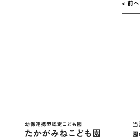
< 前へ
当
園