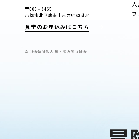
入
〒603－8465
フ
京都市北区鷹峯土天井町53番地
見学のお申込みはこちら
© 社会福祉法人 鷹ヶ峯友遊福祉会