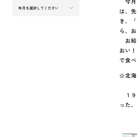
今月は
は、先
き、「
ら、お
お給食
おい！
で食べ
☆北海
１９７
った、