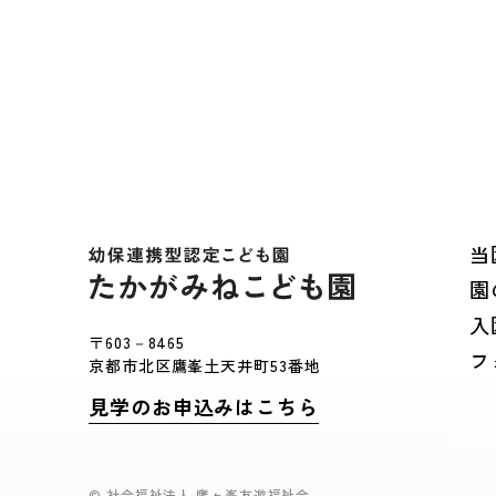
当
園
入
〒603－8465
フ
京都市北区鷹峯土天井町53番地
見学のお申込みはこちら
© 社会福祉法人 鷹ヶ峯友遊福祉会