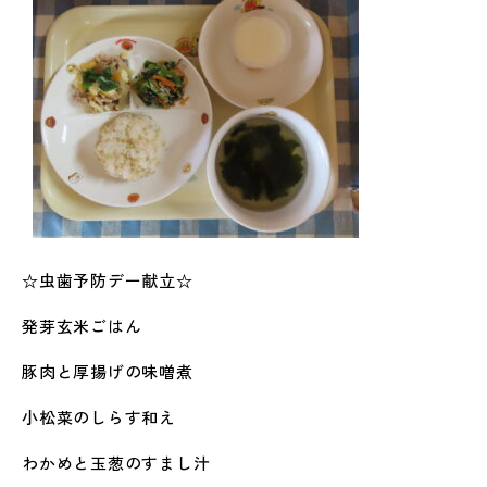
☆虫歯予防デー献立☆
発芽玄米ごはん
豚肉と厚揚げの味噌煮
小松菜のしらす和え
わかめと玉葱のすまし汁