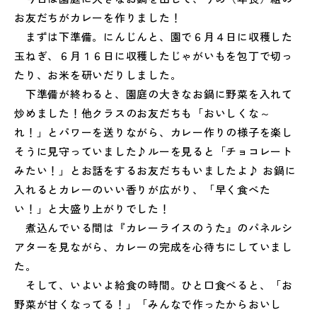
お友だちがカレーを作りました！
まずは下準備。にんじんと、園で６月４日に収穫した
玉ねぎ、６月１６日に収穫したじゃがいもを包丁で切っ
たり、
お米を研いだりしました。
下準備が終わると、園庭の大きなお鍋に野菜を入れて
炒めました！他クラスのお友だちも「おいしくな～
れ！」とパワーを送りながら、カレー作りの様子を楽し
そうに見守っていました♪ルーを見ると「チョコレート
みたい！」
とお話をするお友だちもいましたよ♪ お鍋に
入れるとカレーのいい香りが広がり、「早く食べた
い！」
と大盛り上がりでした！
煮込んでいる間は『カレーライスのうた』
のパネルシ
アターを見ながら、
カレーの完成を心待ちにしていまし
た。
そして、いよいよ給食の時間。ひと口食べると、「お
野菜が甘くなってる！」「
みんなで作ったからおいし