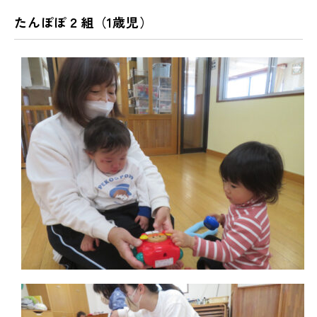
たんぽぽ２組（1歳児）