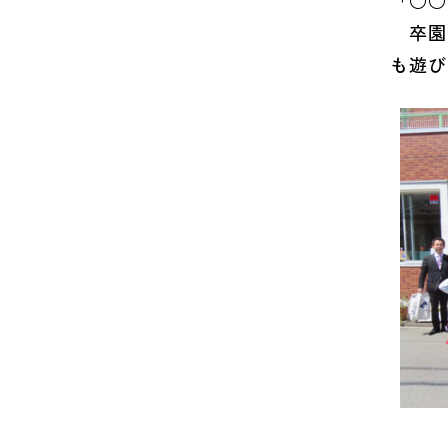
「○○
卒園し
も遊び