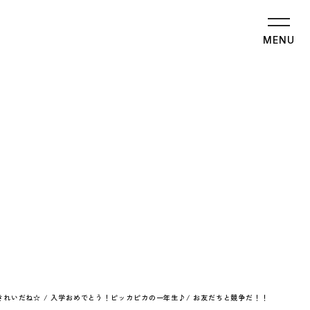
MENU
れいだね☆ / 入学おめでとう！ピッカピカの一年生♪/ お友だちと競争だ！！