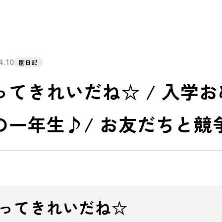
4.10
園日記
ってきれいだね☆ / 入学
の一年生♪/ お友だちと競
ってきれいだね☆