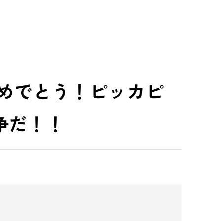
おめでとう！ピッカピ
争だ！！