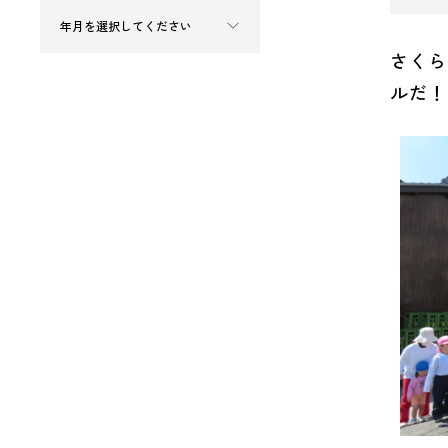
さくら
ルだ！