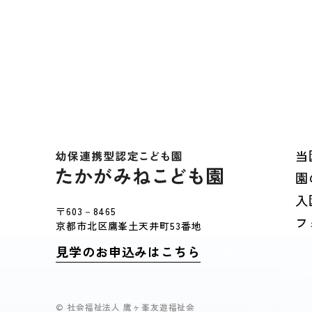
当
園
入
〒603－8465
フ
京都市北区鷹峯土天井町53番地
見学のお申込みはこちら
© 社会福祉法人 鷹ヶ峯友遊福祉会