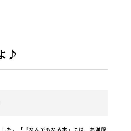
よ♪
♪
ました。「『なんでもなる木』には、お洋服