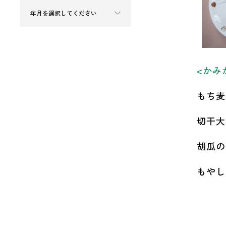
<かみ
もち麦
切干大
胡瓜の
もやし