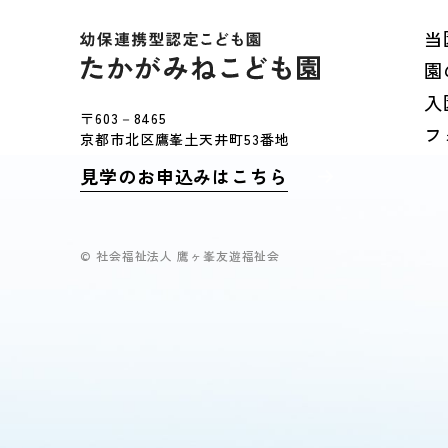
当
園
入
〒603－8465
フ
京都市北区鷹峯土天井町53番地
見学のお申込みはこちら
© 社会福祉法人 鷹ヶ峯友遊福祉会