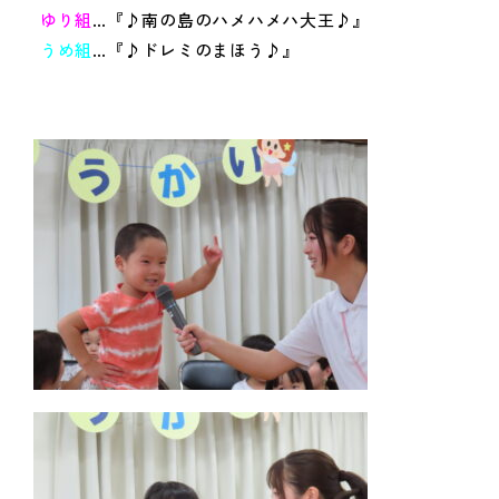
ゆり組
…『♪南の島のハメハメハ大王♪』
うめ組
…『♪ドレミのまほう♪』