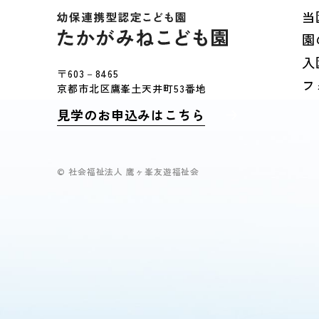
当
園
入
〒603－8465
フ
京都市北区鷹峯土天井町53番地
見学のお申込みはこちら
© 社会福祉法人 鷹ヶ峯友遊福祉会