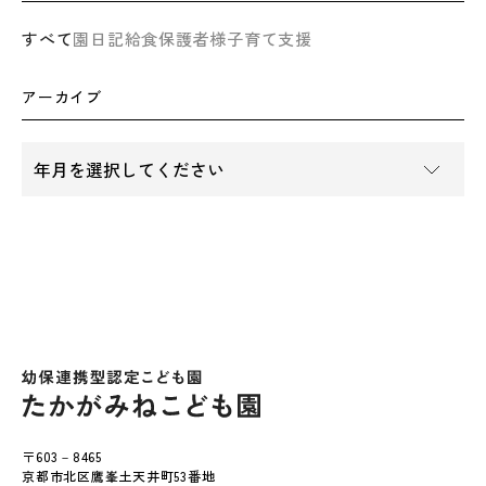
すべて
園日記
給食
保護者様
子育て支援
アーカイブ
〒603－8465
京都市北区鷹峯土天井町53番地