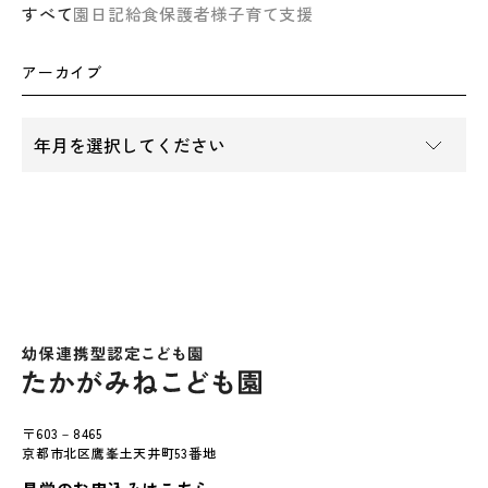
すべて
園日記
給食
保護者様
子育て支援
アーカイブ
〒603－8465
京都市北区鷹峯土天井町53番地